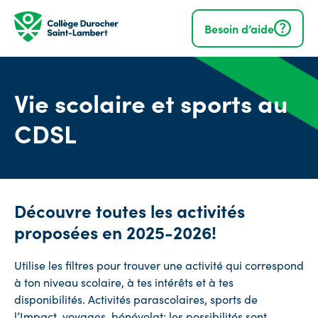
Navigation
rapide
Besoin d’aide
Vie scolaire et sports au
CDSL
Découvre toutes les activités
proposées en 2025-2026!
Utilise les filtres pour trouver une activité qui correspond
à ton niveau scolaire, à tes intérêts et à tes
disponibilités. Activités parascolaires, sports de
l’Impact, voyages, bénévolat; les possibilités sont