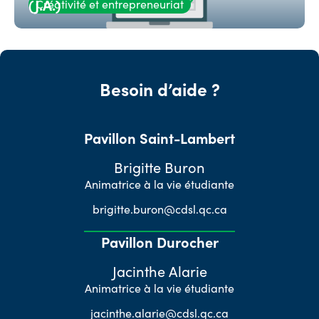
(J.A.)
Créativité et entrepreneuriat
Besoin d’aide ?
Pavillon Saint-Lambert
Brigitte Buron
Animatrice à la vie étudiante
brigitte.buron@cdsl.qc.ca
Pavillon Durocher
Jacinthe Alarie
Animatrice à la vie étudiante
jacinthe.alarie@cdsl.qc.ca