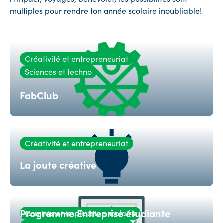
multiples pour rendre ton année scolaire inoubliable!
Créativité et entrepreneuriat
Sciences et techno
FabClub
Créativité et entrepreneuriat
La joute créative
Programme Entreprise étudiante
Comités et implication scolaire