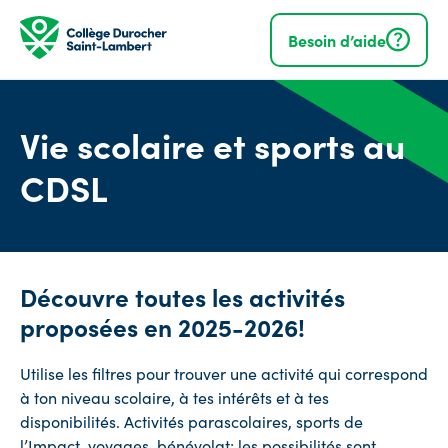
Navigation
rapide
Besoin d’aide
Vie scolaire et sports au
CDSL
Découvre toutes les activités
proposées en 2025-2026!
Utilise les filtres pour trouver une activité qui correspond
à ton niveau scolaire, à tes intérêts et à tes
disponibilités. Activités parascolaires, sports de
l’Impact, voyages, bénévolat; les possibilités sont