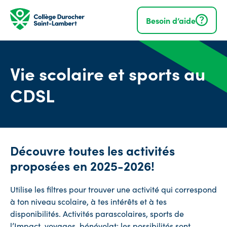
Navigation
rapide
Besoin d’aide
Vie scolaire et sports au
CDSL
Découvre toutes les activités
proposées en 2025-2026!
Utilise les filtres pour trouver une activité qui correspond
à ton niveau scolaire, à tes intérêts et à tes
disponibilités. Activités parascolaires, sports de
l’Impact, voyages, bénévolat; les possibilités sont