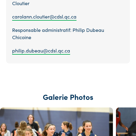
Cloutier
carolann.cloutier­@cdsl.qc.ca
Responsable administratif: Philip Dubeau
Chicoine
philip.dubeau@cdsl.qc.ca
Galerie Photos
Voir
Voir
l'image
l'image
en
en
taille
taille
réelle
réelle