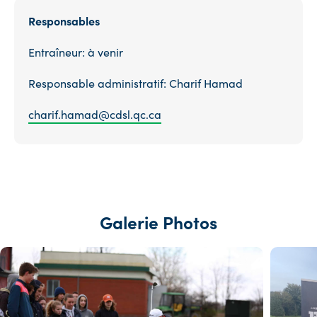
Responsables
Entraîneur: à venir
Responsable administratif: Charif Hamad
charif.hamad@cdsl.qc.ca
Galerie Photos
Voir
Voir
l'image
l'image
en
en
taille
taille
réelle
réelle